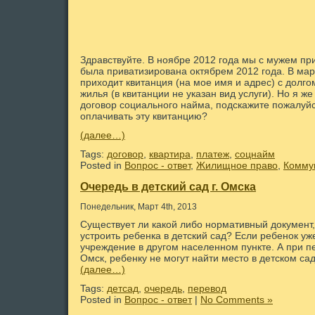
Здравствуйте. В ноябре 2012 года мы с мужем пр
была приватизирована октябрем 2012 года. В мар
приходит квитанция (на мое имя и адрес) с долг
жилья (в квитанции не указан вид услуги). Но я ж
договор социального найма, подскажите пожалуйс
оплачивать эту квитанцию?
(далее…)
Tags:
договор
,
квартира
,
платеж
,
соцнайм
Posted in
Вопрос - ответ
,
Жилищное право
,
Комму
Очередь в детский сад г. Омска
Понедельник, Март 4th, 2013
Существует ли какой либо нормативный документ
устроить ребенка в детский сад? Если ребенок у
учреждение в другом населенном пункте. А при п
Омск, ребенку не могут найти место в детском сад
(далее…)
Tags:
детсад
,
очередь
,
перевод
Posted in
Вопрос - ответ
|
No Comments »