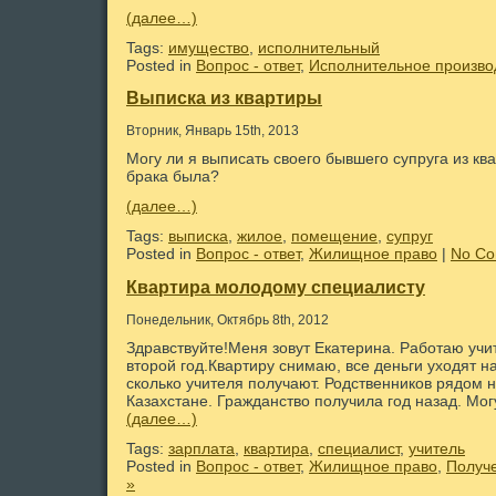
(далее…)
Tags:
имущество
,
исполнительный
Posted in
Вопрос - ответ
,
Исполнительное произво
Выписка из квартиры
Вторник, Январь 15th, 2013
Могу ли я выписать своего бывшего супруга из кв
брака была?
(далее…)
Tags:
выписка
,
жилое
,
помещение
,
супруг
Posted in
Вопрос - ответ
,
Жилищное право
|
No Co
Квартира молодому специалисту
Понедельник, Октябрь 8th, 2012
Здравствуйте!Меня зовут Екатерина. Работаю учи
второй год.Квартиру снимаю, все деньги уходят н
сколько учителя получают. Родственников рядом н
Казахстане. Гражданство получила год назад. Мог
(далее…)
Tags:
зарплата
,
квартира
,
специалист
,
учитель
Posted in
Вопрос - ответ
,
Жилищное право
,
Получ
»