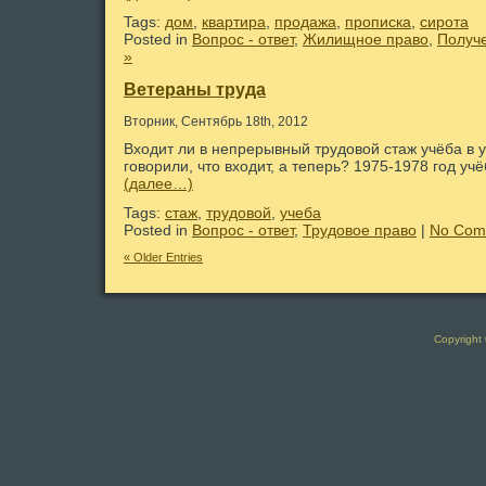
Tags:
дом
,
квартира
,
продажа
,
прописка
,
сирота
Posted in
Вопрос - ответ
,
Жилищное право
,
Получ
»
Ветераны труда
Вторник, Сентябрь 18th, 2012
Входит ли в непрерывный трудовой стаж учёба в у
говорили, что входит, а теперь? 1975-1978 год учё
(далее…)
Tags:
стаж
,
трудовой
,
учеба
Posted in
Вопрос - ответ
,
Трудовое право
|
No Com
« Older Entries
Copyright