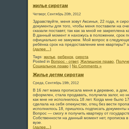
жилье сиротам
Четверг, Сентябрь 20th, 2012
Здравствуйте, меня зовут Аксинья, 22 года, я сир
документы для того, чтобы меня поставили на оче
сказали поставят, так как за мной не закреплена 
В данный момент я нахожусь в положении, срок п
официально не замужем. Мой вопрос в следующе
ребёнка срок на предоставление мне квартиры? 
(далее…)
Tags:
жилье
,
ребенок
,
сирота
Posted in
Вопрос - ответ
,
Жилищное право
,
Получ
Социальное право
|
No Comments »
Жилье детям сиротам
Среда, Сентябрь 19th, 2012
В 16 лет мама прописала меня в деревню, а дом,
оформлен, стала продавать, получила залог, но н
как мне не исполнилось 18 лет. Когда мне было 17
сделала на себя опекунство, отец без вести проп
исполнилось 18, пришлось подписать документы и
Вопрос — смогу я получить квартиру от государст
Собственности на данный момент нет, прописка в 
вузе.
(далее…)