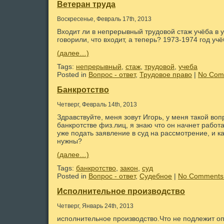
Ветеран труда
Воскресенье, Февраль 17th, 2013
Входит ли в непрерывный трудовой стаж учёба в у
говорили, что входит, а теперь? 1973-1974 год учё
(далее…)
Tags:
непрерывный
,
стаж
,
трудовой
,
учеба
Posted in
Вопрос - ответ
,
Трудовое право
|
No Com
Банкротство
Четверг, Февраль 14th, 2013
Здравствуйте, меня зовут Игорь, у меня такой воп
банкротстве физ.лиц, я знаю что он начнет работат
уже подать заявление в суд на рассмотрение, и к
нужны?
(далее…)
Tags:
банкротство
,
закон
,
суд
Posted in
Вопрос - ответ
,
Судебное
|
No Comments
Исполнительное производство
Четверг, Январь 24th, 2013
исполнительное производство.Что не подлежит о