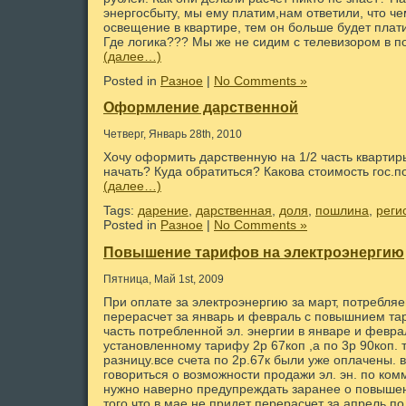
энергосбыту, мы ему платим,нам ответили, что ч
освещение в квартире, тем он больше будет плати
Где логика??? Мы же не сидим с телевизором в по
(далее…)
Posted in
Разное
|
No Comments »
Оформление дарственной
Четверг, Январь 28th, 2010
Хочу оформить дарственную на 1/2 часть квартиры
начать? Куда обратиться? Какова стоимость гос.п
(далее…)
Tags:
дарение
,
дарственная
,
доля
,
пошлина
,
реги
Posted in
Разное
|
No Comments »
Повышение тарифов на электроэнергию
Пятница, Май 1st, 2009
При оплате за электроэнергию за март, потребля
перерасчет за январь и февраль с повышнием тар
часть потребленной эл. энергии в январе и февра
установленному тарифу 2р 67коп ,а по 3р 90коп. 
разницу.все счета по 2р.67к были уже оплачены. в
говориться о возможности продажи эл. эн. по ко
нужно наверно предупреждать заранее о повышен
того,что в мае не придет перерасчет за апрель п