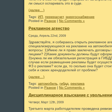
ли смысл оспаривать это в суде.
(далее…)
Tags:
ИП
,
перерасчет
,
энергоснабжение
Posted in
Разное
|
No Comments »
Рекламное агенство
Среда, Апрель 22nd, 2009
Здравствуйте, я собираюсь открыть рекламное аге
специализирующееся на рекламне на автомобил
вопросы: 1)Имею ли я право заключать договоры
лицами? 2)Какие документы должны будут оформ
3)нужна ли им обязательная регистрация в ГИБДД,
случае если размещение рекламы будет осуществ
ФЗ о рекламе? если да, то сколько она будет стои
себя и своих арендодателей от проблем?
(далее…)
Tags:
автомобиль
,
гибдд
,
реклама
Posted in
Разное
|
No Comments »
Дисциплинарное взыскание с увольнен
Четверг, Март 12th, 2009
Третьего марта работодателем проведена ревизия