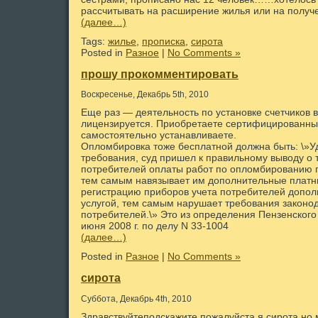
рассчитывать на расширение жилья или на получ
(далее…)
Tags:
жилье
,
прописка
,
сирота
Posted in
Разное
|
No Comments »
прошу прокомментировать
Воскресенье, Декабрь 5th, 2010
Еще раз — деятельность по установке счетчиков 
лицензируется. Приобретаете сертифицированны
самостоятельно устанавливаете.
Опломбировка тоже бесплатной должна быть: \»У
требования, суд пришел к правильному выводу о т
потребителей оплаты работ по опломбированию п
тем самым навязывает им дополнительные платны
регистрацию приборов учета потребителей допол
услугой, тем самым нарушает требования законод
потребителей.\» Это из определения Пензенского 
июня 2008 г. по делу N 33-1004
(далее…)
Posted in
Разное
|
No Comments »
сирота
Суббота, Декабрь 4th, 2010
Здравствуйтеподскажите пожалуйста я сирота но 