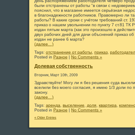
день распоряжением работодателя четверо прода
были отстранены от работы “в связи с недоверие
пояснил, что в магазине имеется серьёзная недо
в благонадежности работников. Правомерно ли та
работы? В какие сроки с учётом требований ст. 1
приказ о нашем увольнении по пункту 7 ст.81 ТК 
издан пятым марта (как это произошло в действит
двух рабочих дней для дачи объснений приказ об
издан не ранее 6 марта?
(далее…)
Tags:
отстранение от работы
,
приказ
,
работодате
Posted in
Разное
|
No Comments »
Долевая собственность
Вторник, Март 10th, 2009
Здравствуйте! Могу ли я без решения суда высели
вселили без моего согласия, я имею 1/3 доли по 
закону.
(далее…)
Tags:
аренда
,
выселение
,
доля
,
квартира
,
компен
Posted in
Разное
|
No Comments »
« Older Entries