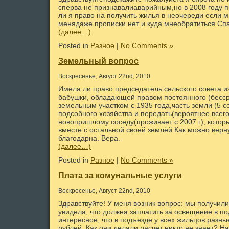
сперва не признавалиаварийным,но в 2008 году
ли я право на получить жилья в неочереди если м
менядаже прописки нет и куда мнеобратиться.Сп
(далее…)
Posted in
Разное
|
No Comments »
Земельный вопрос
Воскресенье, Август 22nd, 2010
Имела ли право председатель сельского совета и
бабушки, обладающей правом постоянного (бесс
земельным участком с 1935 года,часть земли (5 со
подсобного хозяйства и передать(вероятнее всего
новопришлому соседу(проживает с 2007 г), котор
вместе с остальной своей землёй.Как можно верн
благодарна. Вера.
(далее…)
Posted in
Разное
|
No Comments »
Плата за комунальные услуги
Воскресенье, Август 22nd, 2010
Здравствуйте! У меня возник вопрос: мы получили 
увидела, что должна заплатить за освещение в п
интересное, что в подъезде у всех жильцов разны
рублей. Как они делали расчет никто не знает? Н