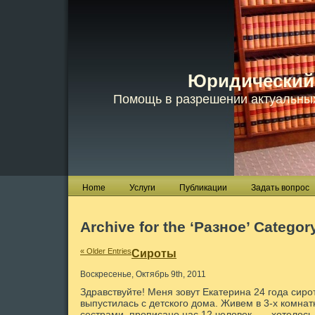
Юридический
Помощь в разрешении актуальны
Home
Услуги
Публикации
Задать вопрос
Archive for the ‘Разное’ Categor
« Older Entries
Сироты
Воскресенье, Октябрь 9th, 2011
Здравствуйте! Меня зовут Екатерина 24 года сирот
выпустилась с детского дома. Живем в 3-х комнат
сестрами, прописано нас 12 человек……хотелось