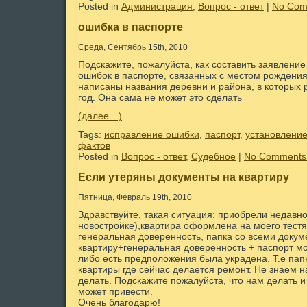
Posted in
Администрация
,
Вопрос - ответ
|
No Com
ошибка в паспорте
Среда, Сентябрь 15th, 2010
Подскажите, пожалуйста, как составить заявление
ошибок в паспорте, связанных с местом рождения
написаны названия деревни и района, в которых 
год. Она сама не может это сделать
(далее…)
Tags:
исправление ошибки
,
паспорт
,
установлени
фактов
Posted in
Вопрос - ответ
,
Судебное
|
No Comments
Если утеряны документы на квартиру
Пятница, Февраль 19th, 2010
Здравствуйте, такая ситуация: приобрели недавно
новостройке),квартира оформлена на моего тестя
генеральная доверенность, папка со всеми докум
квартиру+генеральная доверенность + паспорт м
либо есть предположения была украдена. Т.е папк
квартиры где сейчас делается ремонт. Не знаем на
делать. Подскажите пожалуйста, что нам делать и
может привести.
Очень благодарю!