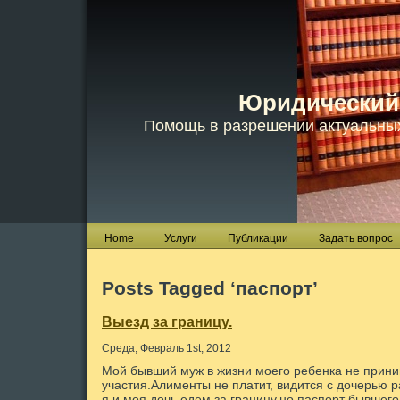
Юридический
Помощь в разрешении актуальны
Home
Услуги
Публикации
Задать вопрос
Posts Tagged ‘паспорт’
Выезд за границу.
Среда, Февраль 1st, 2012
Мой бывший муж в жизни моего ребенка не прини
участия.Алименты не платит, видится с дочерью ра
я и моя дочь едем за границу,но паспорт бывшего