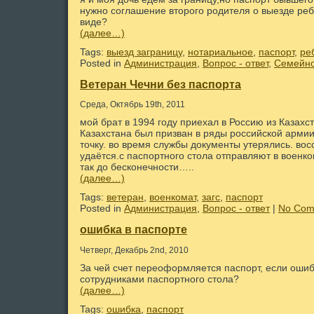
нужно соглашение второго родителя о выезде ре
виде?
(далее…)
Tags:
выезд заграницу
,
нотариальное
,
паспорт
,
ре
Posted in
Администрация
,
Вопрос - ответ
,
Семейно
Ветеран Чечни без паспорта
Среда, Октябрь 19th, 2011
мой брат в 1994 году приехал в Россию из Казах
Казахстана был призван в ряды российской армии
точку. во время службы документы утерялись. вос
удаётся.с паспортного стола отправляют в военком
так до бесконечности…..
(далее…)
Tags:
ветеран
,
военкомат
,
загс
,
паспорт
Posted in
Администрация
,
Вопрос - ответ
|
No Com
ошибка в паспорте
Четверг, Декабрь 2nd, 2010
За чей счет переоформляется паспорт, если оши
сотрудниками паспортного стола?
(далее…)
Tags:
ошибка
,
паспорт