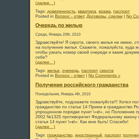
(далее…)
Tags:
доверенность
,
квартира
,
кража
,
паспорт
Posted in
Вопрос - ответ
,
Договоры, сделки
|
No Co
Очередь по жилью
Среда, Январь 20th, 2010
Здравствуйте! Я сирота, своего жилья не имею, с
на получение жилья. Скажите, пожалуйста, куда 
чтобы узнать номер своей очереди и какие докум
себе?
(далее…)
Tags:
жилье
,
очередь
,
паспорт
,
сирота
Posted in
Вопрос - ответ
|
No Comments »
Получение российского гражданства
Понедельник, Январь 4th, 2010
Здравствуйте, подскажите пожалуйста!!! Хотел по
гражданство по статье 14 Прием в гражданство Р
упрощенном порядке пункт \»в\», но Положение п
2002 №1325 противоречит Федеральному закону о
статья 14 пункт \»в\». Как мне быть! Спасибо!
(далее…)
Tags:
гражданство
,
иностранный
,
паспорт
,
получе