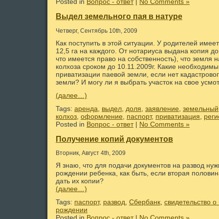
Posted in
Вопрос - ответ
|
No Comments »
Выдел земельного пая в натуре
Четверг, Сентябрь 10th, 2009
Как поступить в этой ситуации. У родителей имеет
12,5 га на каждого. От нотариуса выдана копия до
что имеется право на собственность), что земля н
колхоза сроком до 10.11.2009г. Какие необходим
приватизации паевой земли, если нет кадастрово
земли? И могу ли я выбрать участок на свое усмо
(далее…)
Tags:
аренда
,
выдел
,
доля
,
заявление
,
земельный
колхоз
,
оформление
,
паспорт
,
приватизация
,
реги
Posted in
Вопрос - ответ
|
No Comments »
Получение копий документов
Вторник, Август 4th, 2009
Я знаю, что для подачи документов на развод нужн
рождении ребенка, как быть, если вторая полови
дать их копии?
(далее…)
Tags:
паспорт
,
развод
,
Сбербанк
,
свидетельство о
рождении
Posted in
Вопрос - ответ
|
No Comments »