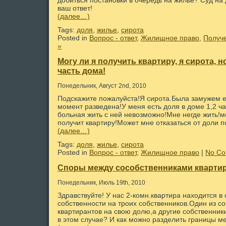
добиться постановки в очередь на жилье? Суд на 
ваш ответ!
(далее…)
Tags:
доля
,
жилье
,
сирота
Posted in
Вопрос - ответ
,
Жилищное право
,
Получ
»
Могу ли я получить квартиру, я сирота, 
часть дома!
Понедельник, Август 2nd, 2010
Подскажите пожалуйста!Я сирота.Была замужем е
момент разведена!У меня есть доля в доме 1,2 ч
больная жить с ней невозможно!Мне негде жить!мо
получит квартиру!Может мне отказаться от доли п
(далее…)
Tags:
доля
,
жилье
,
сирота
Posted in
Вопрос - ответ
,
Жилищное право
|
No Co
Споры между сособственниками кварти
Понедельник, Июль 19th, 2010
Здравствуйте! У нас 2-комн.квартира находится 
собственности на троих собственников.Один из со
квартирантов на свою долю,а другие собственник
в этом случае? И как можно разделить границы м