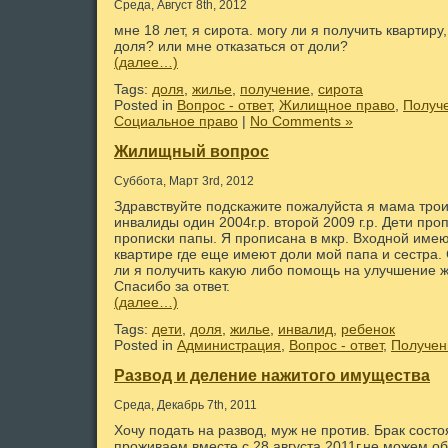
Среда, Август 8th, 2012
мне 18 лет, я сирота. могу ли я получить квартиру,
доля? или мне отказаться от доли?
(далее…)
Tags:
доля
,
жилье
,
получение
,
сирота
Posted in
Вопрос - ответ
,
Жилищное право
,
Получ
Социальное право
|
No Comments »
Жилищный вопрос
Суббота, Март 3rd, 2012
Здравствуйте подскажите пожалуйста я мама троих
инвалиды один 2004г.р. второй 2009 г.р. Дети про
прописки папы. Я прописана в мкр. Входной име
квартире где еще имеют доли мой папа и сестра.
ли я получить какую либо помощь на улучшение
Спасибо за ответ.
(далее…)
Tags:
дети
,
доля
,
жилье
,
инвалид
,
ребенок
Posted in
Администрация
,
Вопрос - ответ
,
Получен
Развод и деление нажитого имущества
Среда, Декабрь 7th, 2011
Хочу подать на развод, муж не против. Брак состо
проживаем вместе с 28 августа 2011г.не можем о