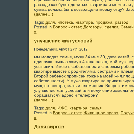
разводе как будет делиться квартира и можно ли д
сумма должна быть возвращена моему отцу? Зар
(далее…)
Tags:
доля
,
ипотека
,
квартира
,
продажа
,
развод
Posted in
Вопрос - ответ
,
Договоры, сделки
,
Семей
»
улучшение жил условий
Понедельник, Август 27th, 2012
мы молодая семья, мужу 34 мне 30, двое детей, 
одиночка, вышла замуж 4 года назад, мой муж пе
усыновил. Имею в собственности с первым ребенк
квартире вместе с родителями, сестрами и племянн
Второй ребенок прописан тоже на моей жил.площ
собственности). У мужа квартира не приватизиро
муж, его сестра, мать и племянник. Вопрос: имее
улучшение жил условий или получение земельного
обращаться? адрес и телефон?
(далее…)
Tags:
доля
,
ИЖС
,
квартира
,
семья
Posted in
Вопрос - ответ
,
Жилищное право
,
Получ
»
Доля сироте