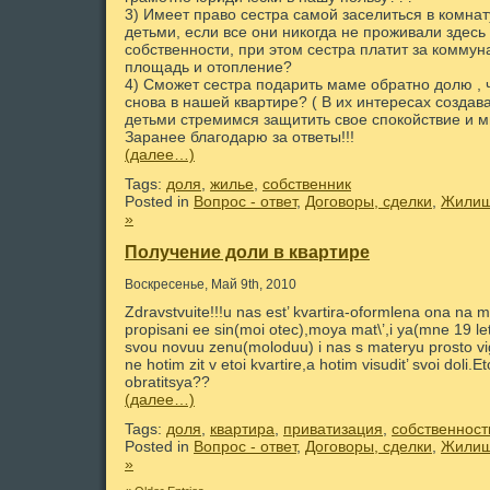
3) Имеет право сестра самой заселиться в комнат
детьми, если все они никогда не проживали здесь
собственности, при этом сестра платит за коммун
площадь и отопление?
4) Сможет сестра подарить маме обратно долю , 
снова в нашей квартире? ( В их интересах создав
детьми стремимся защитить свое спокойствие и м
Заранее благодарю за ответы!!!
(далее…)
Tags:
доля
,
жилье
,
собственник
Posted in
Вопрос - ответ
,
Договоры, сделки
,
Жилищ
»
Получение доли в квартире
Воскресенье, Май 9th, 2010
Zdravstvuite!!!u nas est’ kvartira-oformlena ona na
propisani ee sin(moi otec),moya mat\’,i ya(mne 19 let)
svou novuu zenu(moloduu) i nas s materyu prosto vi
ne hotim zit v etoi kvartire,a hotim visudit’ svoi dol
obratitsya??
(далее…)
Tags:
доля
,
квартира
,
приватизация
,
собственност
Posted in
Вопрос - ответ
,
Договоры, сделки
,
Жилищ
»