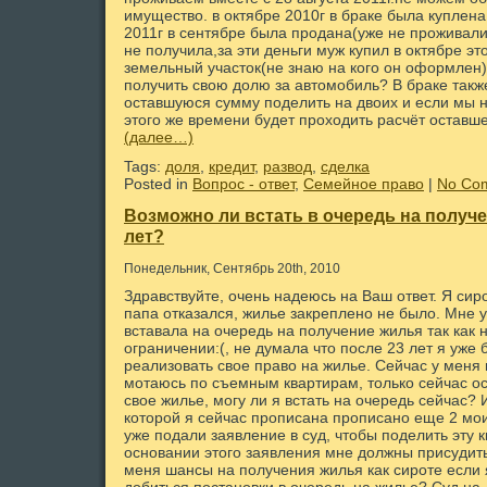
имущество. в октябре 2010г в браке была купле
2011г в сентябре была продана(уже не проживали 
не получила,за эти деньги муж купил в октябре эт
земельный участок(не знаю на кого он оформлен
получить свою долю за автомобиль? В браке также
оставшуюся сумму поделить на двоих и если мы не
этого же времени будет проходить расчёт остав
(далее…)
Tags:
доля
,
кредит
,
развод
,
сделка
Posted in
Вопрос - ответ
,
Семейное право
|
No Co
Возможно ли встать в очередь на получе
лет?
Понедельник, Сентябрь 20th, 2010
Здравствуйте, очень надеюсь на Ваш ответ. Я сир
папа отказался, жилье закреплено не было. Мне у
вставала на очередь на получение жилья так как 
ограничении:(, не думала что после 23 лет я уже 
реализовать свое право на жилье. Сейчас у меня
мотаюсь по съемным квартирам, только сейчас ос
свое жилье, могу ли я встать на очередь сейчас? И
которой я сейчас прописана прописано еще 2 мо
уже подали заявление в суд, чтобы поделить эту к
основании этого заявления мне должны присудить
меня шансы на получения жилья как сироте если 