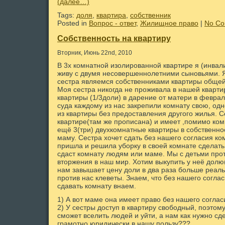
(далее…)
Tags:
доля
,
квартира
,
собственник
Posted in
Вопрос - ответ
,
Жилищное право
|
No Co
Собственность на квартиру
Вторник, Июнь 22nd, 2010
В 3х комнатной изолированной квартире я (инвали
живу с двумя несовершеннолетними сыновьями. Я
сестра являемся собственниками квартиры общей
Моя сестра никогда не проживала в нашей кварти
квартиры (1/3доли) в дарение от матери в февра
суда каждому из нас закрепили комнату свою, о
из квартиры без предоставления другого жилья. С
квартире(там же прописана) и имеет ,помимо ком
ещё 3(три) двухкомнатные квартиры в собственнос
маму. Сестра хочет сдать без нашего согласия ком
пришла и решила уборку в своей комнате сделать,
сдаст комнату людям или маме. Мы с детьми прот
вторжения в наш мир. Хотим выкупить у неё долю(
нам завышает цену доли в два раза больше реаль
против нас клеветы. Знаем, что без нашего согла
сдавать комнату внаем.
1) А вот маме она имеет право без нашего соглас
2) У сестры доступ в квартиру свободный, поэтому
сможет вселить людей и уйти, а нам как нужно сде
грамотно юридически в нашу пользу???