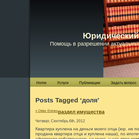
Юридический
Помощь в разрешении актуальны
Home
Услуги
Публикации
Задать вопрос
Posts Tagged ‘доля’
« Older Entries
раздел имущества
Четверг, Сентябрь 6th, 2012
Квартира куплена на деньги моего отца (юр. не п
продана квартира отца и куплена наша), по ипот
оформили собственность на мужа, у нас двое сов