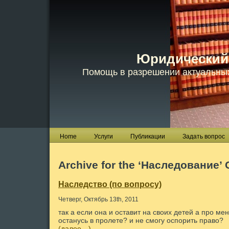
Юридический
Помощь в разрешении актуальны
Home
Услуги
Публикации
Задать вопрос
Archive for the ‘Наследование’ 
Наследство (по вопросу)
Четверг, Октябрь 13th, 2011
так а если она и оставит на своих детей а про ме
останусь в пролете? и не смогу оспорить право?
(далее…)