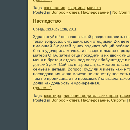
Tags:
завещание
,
квартира
,
мачеха
Posted in
Вопрос - ответ
,
Наследование
|
No Comm
Наследство
Среда, Октябрь 12th, 2011
Здравствуйте! не знаю в какой раздел вставить воп
таких вопросах. ситуация: мой отец имея 2-х де
имеющей 2-х детей. у них родился общий ребенок
брата удочерила мачеха и в свидетельстве о рож
матери ОНА. затем отца посадили и их двоих лиш
меня и брата,и отдали под опеку к бабушке,где в
детский дом. Сейчас я взрослая, самостоятельная
семьей и детьми. Вопрос: буду ли я иметь какие т
наследования когда мачехи не станет (у нее есть 
там не прописана и не проживаю? слышала такое,
долю как дочь хоть и удочеренная.
(далее…)
Tags:
квартира
,
лишение родительских прав
,
насл
Posted in
Вопрос - ответ
,
Наследование
,
Сироты
|